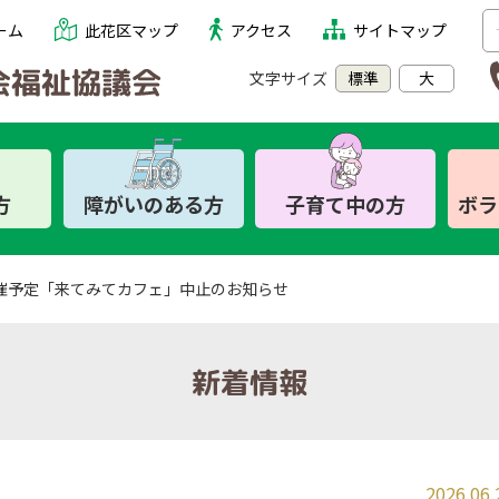
ーム
此花区マップ
アクセス
サイトマップ
文字サイズ
標準
大
方
障がいのある方
子育て中の方
ボラ
開催予定「来てみてカフェ」中止のお知らせ
利用したい
利用したい
相談したい
相談したい
相談したい
利用したい
利用したい
利用したい
参加したい
参加したい
ふれあい喫茶
こどもの居場所
子育てサロン
もちよりかふぇ
此花区在宅デイサービス
此花区在宅デイサービス
ボランティア・市民活動
車椅子・福祉体験学習用
生活福祉資金貸付事業
福祉教育
車椅子・福祉体験学習用
福祉教育
ひまわりの会
子育てサロン
新着情報
センター
センター
センター
具貸出サービス
具貸出サービス
このはな助けあいの会
車椅子・福祉体験学習用
このはな助けあいの会
ふれあい喫茶
こどもの居場所
生活福祉資金貸付事業
此花区地域包括支援セン
いきいきわくわくクラブ
「あいっこ」
具貸出サービス
此花区在宅デイサービス
「あいっこ」
来てみてカフェ
ふれあい喫茶
ター
（大阪市介護予防教室）
センター
見守り相談室
このはな地域見守りタイ
此花区在宅デイサービス
認知症サポーター・
もちよりかふぇ
来てみてカフェ
見守り相談室
このはな助けあいの会
センター
いきいきわくわくクラブ
キャラバンメイト
生活支援体制整備事業
2026.06.
「あいっこ」
（大阪市介護予防教室）