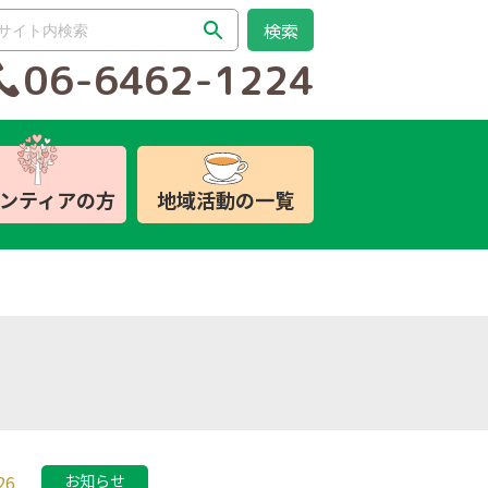
06-6462-1224
ンティアの方
地域活動の一覧
参加したい
参加したい
参加したい
会員募集
いきいきわくわくクラブ
ボランティア・市民活動
（大阪市介護予防教室）
センター
ふれあい銀行（善意銀
行）
百歳体操
地域福祉アクションプラ
ン
地域福祉アクションプラ
ひまわりの会
ン
このはな助けあいの会
ふれあい喫茶
26
お知らせ
「あいっこ」