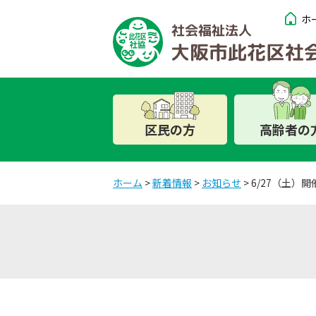
ホ
区民の方
高齢者の
ホーム
>
新着情報
>
お知らせ
>
6/27（土）
知りたい
知りたい
知りたい
相談したい
相談したい
いきいきわくわくクラブ
（大阪市介護予防教室）
社会福祉協議会とは
此花区在宅デイサービス
見守り相談室
見守り相談室
ボランティア・市民活動
百歳体操
センター
センター
地域福祉アクションプラ
自立相談支援窓口（生活
生活福祉資金貸付事業
高齢者食事サービス
ン
生活支援体制整備事業
困窮者自立相談支援事
災害ボランティアセンタ
自立相談支援窓口（生活
業）
ー
此花区在宅デイサービス
困窮者自立相談支援事
センター
あんしんさぽーと
業）
ボランティア活動情報紙
（日常生活自立支援事
ふれあい通信