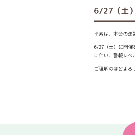
生活支援体制整備事業
「此花区 子育て支援動
業）
画」
6/27（
此花区社会福祉施設連絡
会
此花区社協だより
平素は、本会の運
6/27（土）に
に伴い、警報レベ
ご理解のほどよろ