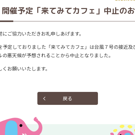
生活支援体制整備事業
いきいきわくわくクラブ
自立相談支援窓口（生活
土）開催予定「来てみてカフェ」中止の
このはな地域見守りタイ
（大阪市介護予防教室）
このはな助けあいの会
困窮者自立相談支援事
自立相談支援窓口（生活
「あいっこ」
業）
困窮者自立相談支援事
生活福祉資金貸付事業
業）
このはな地域見守りタイ
このはな助けあいの会
営にご協力いただきお礼申しあげます。
あんしんさぽーと
「あいっこ」
老人福祉センター
（日常生活自立支援事
このはな地域見守りタイ
業）
開催を予定しておりました「来てみてカフェ」は台風７号の接近及
認知症サポーター・
ルの悪天候が予想されることから中止となりました。
まちの保健室
キャラバンメイト
しくお願いいたします。
戻る