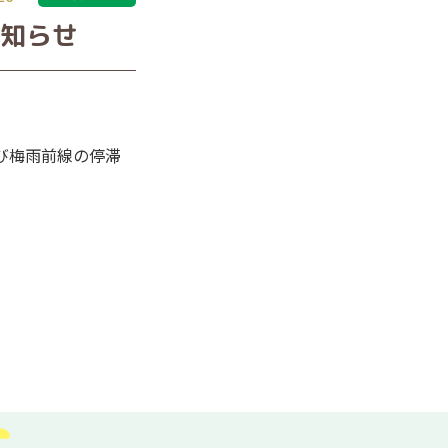
いきいきわくわくクラブ
高齢者食事サービス
お知らせ
（大阪市介護予防教室）
このはな地域見守りタイ
来てみてカフェ
このはな助けあいの会
ふれあい喫茶
「あいっこ」
もちよりかふぇ
来てみてカフェ
このはな地域見守りタイ
ひまわりの会
び梅雨前線の停滞
ふれあい喫茶
来てみてカフェ
もちよりかふぇ
認知症サポーター・
キャラバンメイト
ふくしのカタリバ
このはな福祉ラウンドテ
ーブル